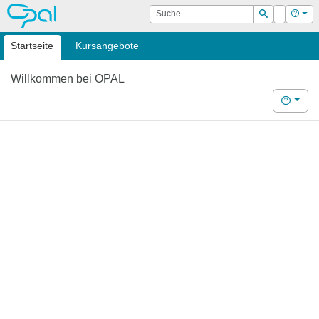
OPAL
Suche
Login
Hilf
Suchen
Startseite
Kursangebote
Willkommen bei OPAL
Hilfe