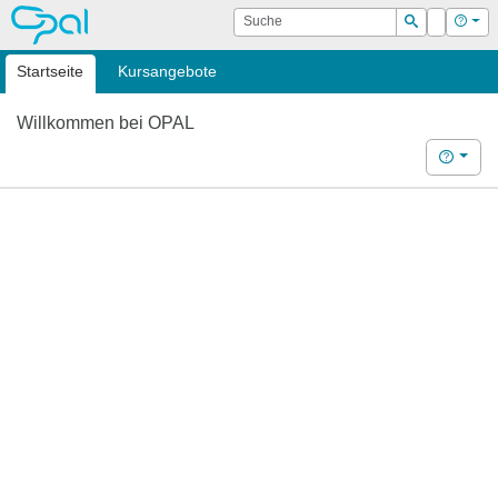
OPAL
Suche
Login
Hilf
Suchen
Startseite
Kursangebote
Willkommen bei OPAL
Hilfe