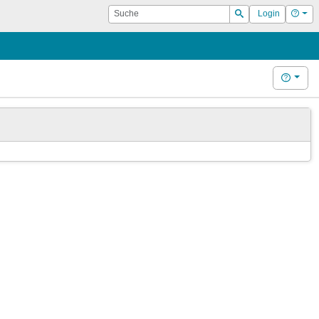
Suche
Hilf
Login
Suchen
Hilfe