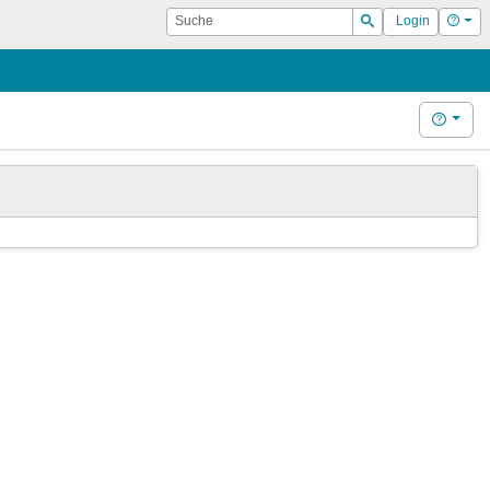
Suche
Hilf
Login
Suchen
Hilfe