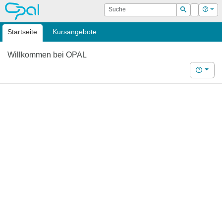
OPAL
Suche
Login
Hilf
Suchen
Startseite
Kursangebote
Willkommen bei OPAL
Hilfe