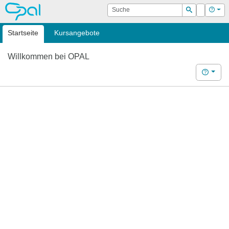
OPAL
Suche
Login
Hilf
Suchen
Startseite
Kursangebote
Willkommen bei OPAL
Hilfe