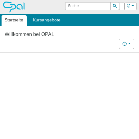
OPAL
Suche
Login
Hilf
Suchen
Startseite
Kursangebote
Willkommen bei OPAL
Hilfe