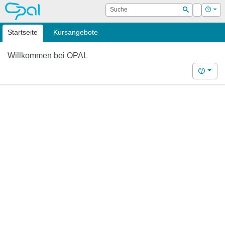
OPAL
Suche
Login
Hilf
Suchen
Startseite
Kursangebote
Willkommen bei OPAL
Hilfe