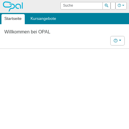
OPAL
Suche
Login
Hilf
Suchen
Startseite
Kursangebote
Willkommen bei OPAL
Hilfe