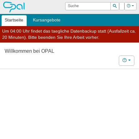
OPAL
Suche
Login
Hilf
Suchen
Startseite
Kursangebote
Um 04:00 Uhr findet das taegliche Datenbackup statt (Ausfallzeit ca.
20 Minuten). Bitte beenden Sie Ihre Arbeit vorher.
Willkommen bei OPAL
Hilfe