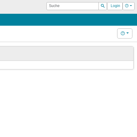
Suche
Hilf
Login
Suchen
Hilfe