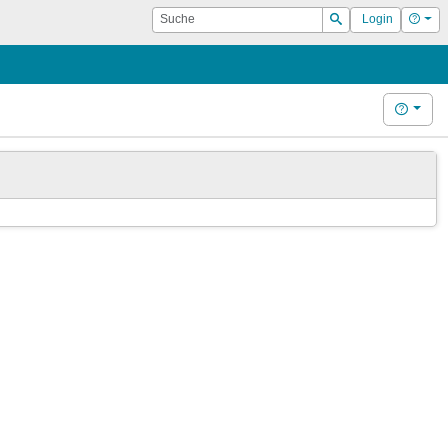
Suche
Hilf
Login
Suchen
Hilfe