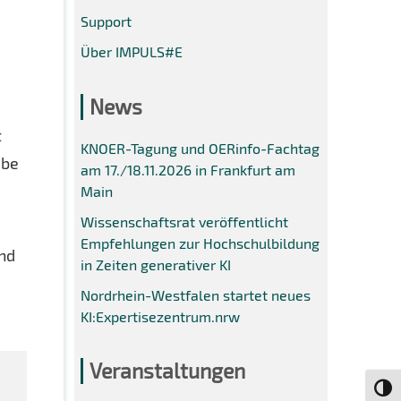
Support
Über IMPULS#E
News
t
KNOER-Tagung und OERinfo-Fachtag
abe
am 17./18.11.2026 in Frankfurt am
Main
Wissenschaftsrat veröffentlicht
Empfehlungen zur Hochschulbildung
ind
in Zeiten generativer KI
Nordrhein-Westfalen startet neues
KI:Expertisezentrum.nrw
Veranstaltungen
Umsch