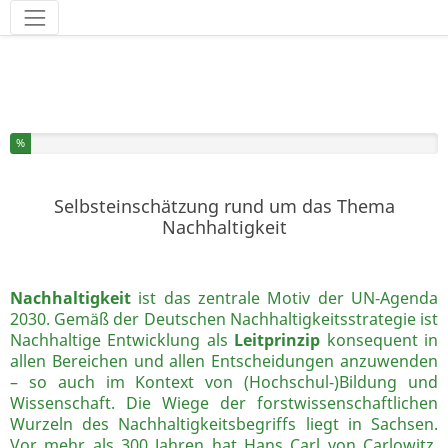
Werkzeuge
Sie haben % dieser Umfrage fertiggestellt.
%
Selbsteinschätzung rund um das Thema
Nachhaltigkeit
Nachhaltigkeit
ist das zentrale Motiv der UN-Agenda
2030. Gemäß der Deutschen Nachhaltigkeitsstrategie ist
Nachhaltige Entwicklung als
Leitprinzip
konsequent in
allen Bereichen und allen Entscheidungen anzuwenden
– so auch im Kontext von (Hochschul-)Bildung und
Wissenschaft. Die Wiege der forstwissenschaftlichen
Wurzeln des Nachhaltigkeitsbegriffs liegt in Sachsen.
Vor mehr als 300 Jahren hat Hans Carl von Carlowitz,