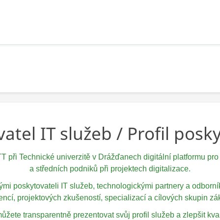
atel IT služeb / Profil posk
TT při Technické univerzitě v Drážďanech digitální platformu 
a středních podniků při projektech digitalizace.
nými poskytovateli IT služeb, technologickými partnery a odbor
ncí, projektových zkušeností, specializací a cílových skupin zá
žete transparentně prezentovat svůj profil služeb a zlepšit kva