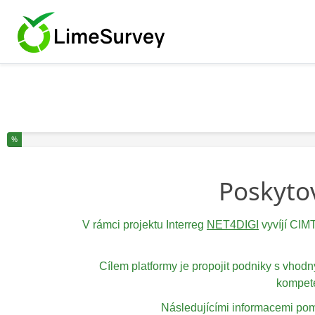
Dokončili jste % tohoto průzkumu.
%
Poskytov
V rámci projektu Interreg
NET4DIGI
vyvíjí CIM
Cílem platformy je propojit podniky s vhod
kompete
Následujícími informacemi pomů