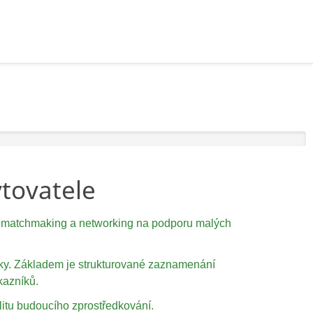
ytovatele
pro matchmaking a networking na podporu malých
níky. Základem je strukturované zaznamenání
kazníků.
litu budoucího zprostředkování.