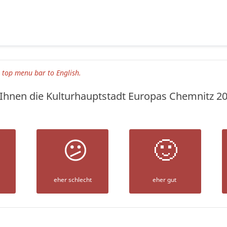
e top menu bar
to English.
t Ihnen die Kulturhauptstadt Europas Chemnitz 20
😕
🙂
eher schlecht
eher gut