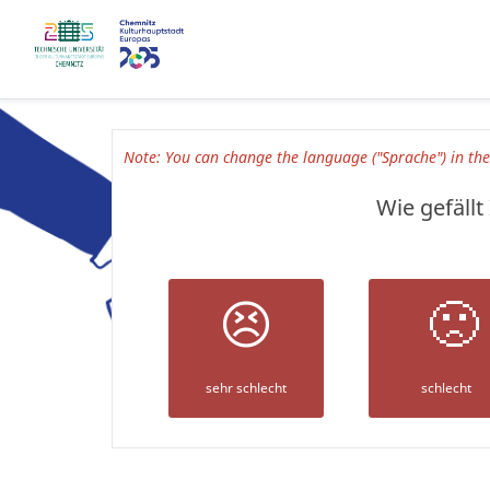
Note: You can change the language ("Sprache") in th
Wie gefäll
😣
🙁
sehr schlecht
schlecht