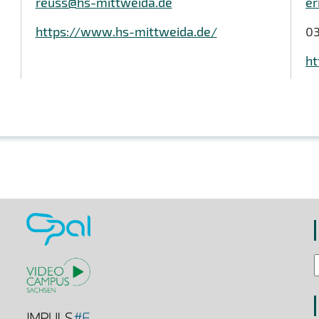
reuss@hs-mittweida.de
er
https://www.hs-mittweida.de/
03
ht