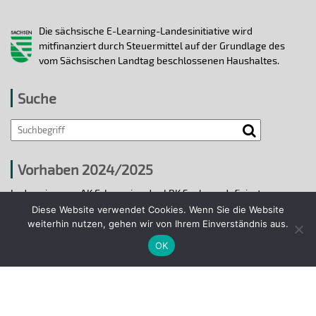
Die sächsische E-Learning-Landesinitiative wird
mitfinanziert durch Steuermittel auf der Grundlage des
vom Sächsischen Landtag beschlossenen Haushaltes.
Suche
Vorhaben 2024/2025
In den vier vom AK E-Learning der LRK Sachsen definierten
strategischen Handlungsfeldern 2024/25 wurden bis 31.12.2025
Diese Website verwendet Cookies. Wenn Sie die Website
ausgewählte E-Learning-Hochschulvorhaben durchgeführt.
weiterhin nutzen, gehen wir von Ihrem Einverständnis aus.
OK
Projekte 2024/2025
© 2018 - 2026 Arbeitskreis E-Learning der
Landesrektorenkonferenz Sachsen.