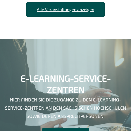
Alle Veranstaltungen anzeigen
E-LEARNING-SERVICE-
ZENTREN
HIER FINDEN SIE DIE ZUGÄNGE ZU DEN E-LEARNING-
SERVICE-ZENTREN AN DEN SÄCHSISCHEN HOCHSCHULEN
SOWIE DEREN ANSPRECHPERSONEN.