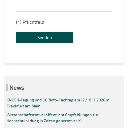
e
i
s
e
(*) Pflichtfeld
e
s
s
e
F
s
e
F
l
e
d
l
l
d
e
l
e
News
e
r
e
KNOER-Tagung und OERinfo-Fachtag am 17./18.11.2026 in
.
r
Frankfurt am Main
.
Wissenschaftsrat veröffentlicht Empfehlungen zur
Hochschulbildung in Zeiten generativer KI