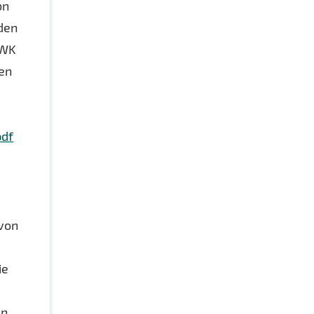
on
den
MWK
len
pdf
von
ie
en