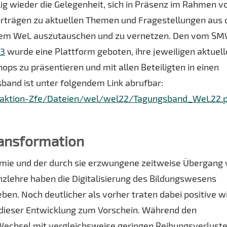
g wieder die Gelegenheit, sich in Präsenz im Rahmen v
rträgen zu aktuellen Themen und Fragestellungen aus 
f dem WeL auszutauschen und zu vernetzen. Den vom S
23
wurde eine Plattform geboten, ihre jeweiligen aktuel
s zu präsentieren und mit allen Beteiligten in einen
sband ist unter folgendem Link abrufbar:
edaktion-Zfe/Dateien/wel/wel22/Tagungsband_WeL22.
Transformation
mie und der durch sie erzwungene zeitweise Übergang 
nzlehre haben die Digitalisierung des Bildungswesens
ben. Noch deutlicher als vorher traten dabei positive w
dieser Entwicklung zum Vorschein. Während den
echsel mit vergleichsweise geringen Reibungsverlust