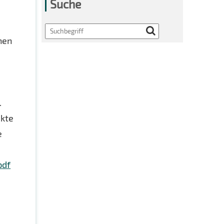
Suche
Search
nnen
.
ekte
e
pdf