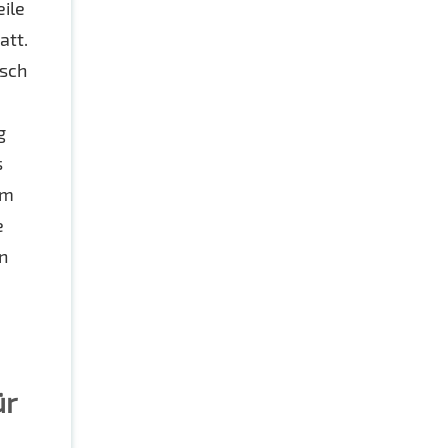
eile
att.
usch
g
s
om
e
n
ür