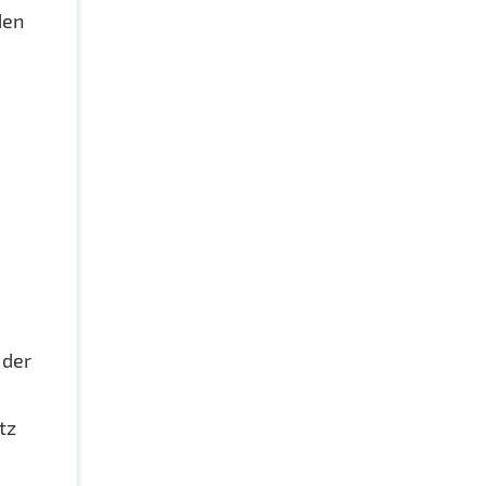
den
 der
tz