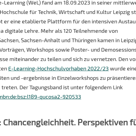
-Learning (WeL) fand am 18.09.2023 in seiner mittlerw
 Hochschule für Technik, Wirtschaft und Kultur Leipzig st
bt er eine etablierte Plattform für den intensiven Austa
 digitale Lehre. Mehr als 120 Teilnehmende von
achsen, Sachsen-Anhalt und Thüringen kamen in Leipzi
Vorträgen, Workshops sowie Poster- und Demosession
sse miteinander zu teilen und sich zu vernetzen. Den v
ten
E-Learning-Hochschulvorhaben 2022/23
wurde ein
iten und -ergebnisse in Einzelworkshops zu präsentiere
u treten. Der Tagungsband ist unter folgendem Link
n:nbn:de:bsz:l189-qucosa2-920533
: Chancengleichheit. Perspektiven f