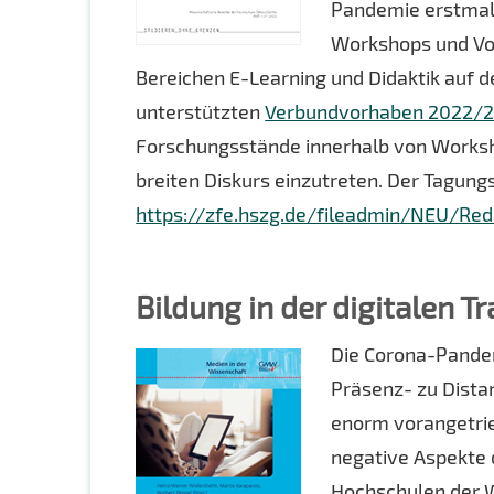
Pandemie erstmali
Workshops und Vo
Bereichen E-Learning und Didaktik au
unterstützten
Verbundvorhaben 2022/
Forschungsstände innerhalb von Workshop
breiten Diskurs einzutreten. Der Tagung
https://zfe.hszg.de/fileadmin/NEU/R
Bildung in der digitalen 
Die Corona-Pande
Präsenz- zu Dista
enorm vorangetrie
negative Aspekte 
Hochschulen der W