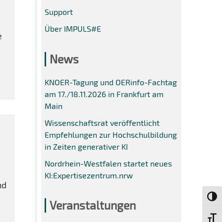
Support
Über IMPULS#E
e
News
KNOER-Tagung und OERinfo-Fachtag
am 17./18.11.2026 in Frankfurt am
Main
Wissenschaftsrat veröffentlicht
Empfehlungen zur Hochschulbildung
in Zeiten generativer KI
Nordrhein-Westfalen startet neues
KI:Expertisezentrum.nrw
nd
Umsch
Veranstaltungen
Schri