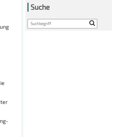
Suche
Search
tung
ie
nter
ing-