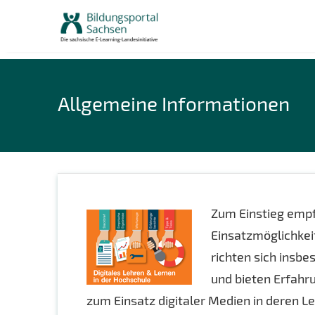
Skip
to
content
Allgemeine Informationen
Zum Einstieg empf
Einsatzmöglichkeit
richten sich insb
und bieten Erfahr
zum Einsatz digitaler Medien in deren 