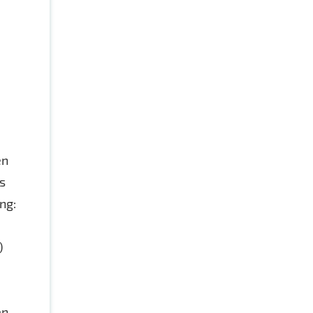
en
s
ng:
)
en