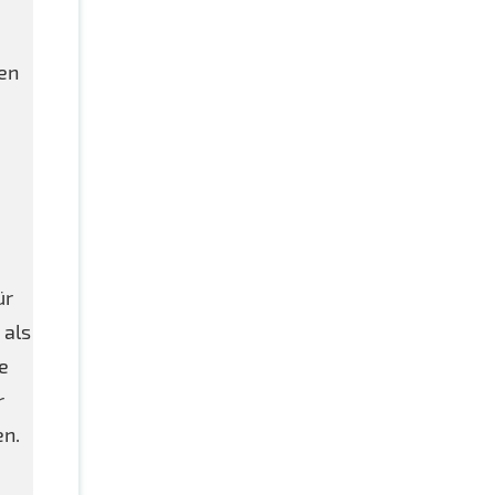
den
ür
 als
e
r
en.