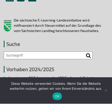
Die sächsische E-Learning-Landesinitiative wird
mitfinanziert durch Steuermittel auf der Grundlage des
vom Sächsischen Landtag beschlossenen Haushaltes.
Suche
Vorhaben 2024/2025
In den vier vom AK E-Learning der LRK Sachsen definierten
strategischen Handlungsfeldern 2024/25 wurden bis 31.12.2025
Diese Website verwendet Cookies. Wenn Sie die Website
ausgewählte E-Learning-Hochschulvorhaben durchgeführt.
weiterhin nutzen, gehen wir von Ihrem Einverständnis aus.
OK
Projekte 2024/2025
© 2018 - 2026 Arbeitskreis E-Learning der