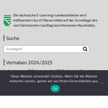
Die sächsische E-Learning-Landesinitiative wird
mitfinanziert durch Steuermittel auf der Grundlage des
vom Sächsischen Landtag beschlossenen Haushaltes.
Suche
Vorhaben 2024/2025
In den vier vom AK E-Learning der LRK Sachsen definierten
strategischen Handlungsfeldern 2024/25 wurden bis 31.12.2025
Diese Website verwendet Cookies. Wenn Sie die Website
ausgewählte E-Learning-Hochschulvorhaben durchgeführt.
weiterhin nutzen, gehen wir von Ihrem Einverständnis aus.
OK
Projekte 2024/2025
© 2018 - 2026 Arbeitskreis E-Learning der
Landesrektorenkonferenz Sachsen.