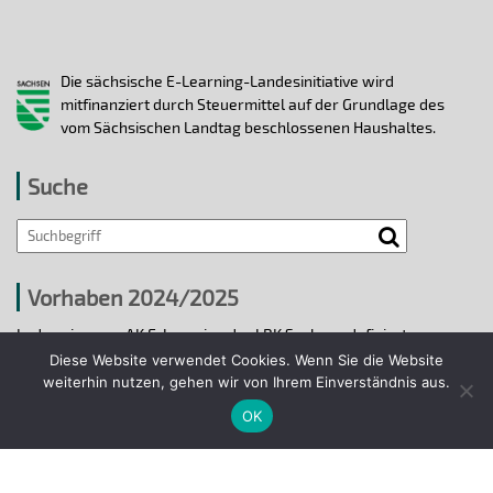
Die sächsische E-Learning-Landesinitiative wird
mitfinanziert durch Steuermittel auf der Grundlage des
vom Sächsischen Landtag beschlossenen Haushaltes.
Suche
Vorhaben 2024/2025
In den vier vom AK E-Learning der LRK Sachsen definierten
strategischen Handlungsfeldern 2024/25 wurden bis 31.12.2025
Diese Website verwendet Cookies. Wenn Sie die Website
ausgewählte E-Learning-Hochschulvorhaben durchgeführt.
weiterhin nutzen, gehen wir von Ihrem Einverständnis aus.
OK
Projekte 2024/2025
© 2018 - 2026 Arbeitskreis E-Learning der