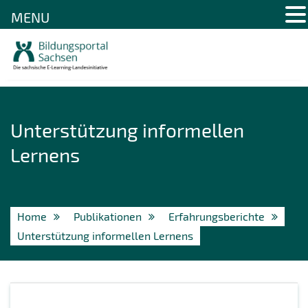
MENU
Skip
to
content
Unterstützung informellen
Lernens
Home
Publikationen
Erfahrungsberichte
Unterstützung informellen Lernens