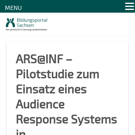
MENU
Skip
to
content
ARS@INF –
Pilotstudie zum
Einsatz eines
Audience
Response Systems
in