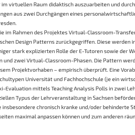
im virtuellen Raum didaktisch auszuarbeiten und durchz
ungen aus zwei Durchgängen eines personalwirtschaftli
resden.
ie im Rahmen des Projektes Virtual-Classroom-Transfer (
tischen Design Patterns zurückgegriffen. Diese werden i
iger stark explizierten Rolle der E-Tutoren sowie der
en und zwei Virtual-Classroom-Phasen. Die Pattern wer
esem Projektvorhaben – empirisch überprüft. Eine Vorab
chultypen Universität und Fachhochschule (je ein wirt
raxi-Evaluation mittels Teaching Analysis Polls in zwe
iellen Typus der Lehrveranstaltung in Sachsen beförder
insbesondere chronisch kranke und/oder behinderte Stu
hkeiten maximal anpassen können und zum anderen räumli