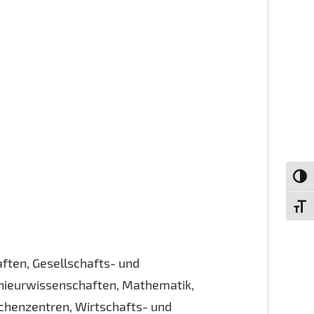
Umsch
Schri
ften, Gesellschafts- und
enieurwissenschaften, Mathematik,
chenzentren, Wirtschafts- und