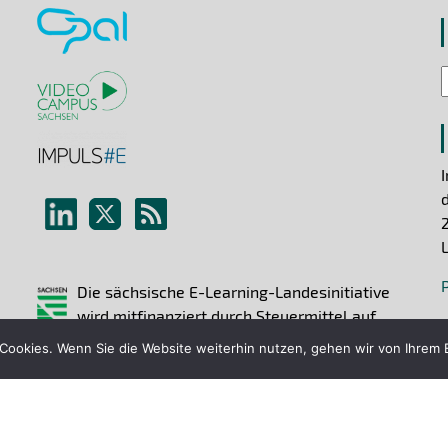
Die sächsische E-Learning-Landesinitiative
wird mitfinanziert durch Steuermittel auf
der Grundlage des vom Sächsischen
ookies. Wenn Sie die Website weiterhin nutzen, gehen wir von Ihrem E
Landtag beschlossenen Haushaltes.
- 2026 Arbeitskreis E-Learning der Landesrektorenkonferenz 