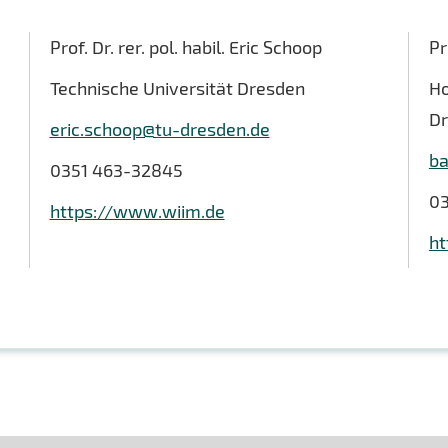
Prof. Dr. rer. pol. habil. Eric Schoop
Pr
Technische Universität Dresden
Ho
D
eric.schoop@tu-dresden.de
ba
0351 463-32845
03
https://www.wiim.de
ht