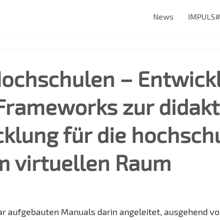
News
IMPULS
 Hochschulen – Entwic
Frameworks zur didak
cklung für die hochsch
m virtuellen Raum
r aufgebauten Manuals darin angeleitet, ausgehend von 