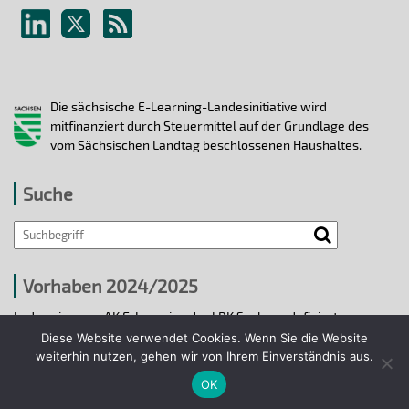
Die sächsische E-Learning-Landesinitiative wird
mitfinanziert durch Steuermittel auf der Grundlage des
vom Sächsischen Landtag beschlossenen Haushaltes.
Suche
Search
Vorhaben 2024/2025
In den vier vom AK E-Learning der LRK Sachsen definierten
strategischen Handlungsfeldern 2024/25 wurden bis 31.12.2025
Diese Website verwendet Cookies. Wenn Sie die Website
ausgewählte E-Learning-Hochschulvorhaben durchgeführt.
weiterhin nutzen, gehen wir von Ihrem Einverständnis aus.
OK
Projekte 2024/2025