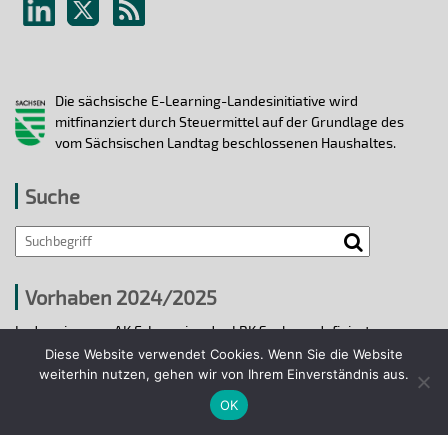
Die sächsische E-Learning-Landesinitiative wird
mitfinanziert durch Steuermittel auf der Grundlage des
vom Sächsischen Landtag beschlossenen Haushaltes.
Suche
Search
Vorhaben 2024/2025
In den vier vom AK E-Learning der LRK Sachsen definierten
strategischen Handlungsfeldern 2024/25 wurden bis 31.12.2025
Diese Website verwendet Cookies. Wenn Sie die Website
ausgewählte E-Learning-Hochschulvorhaben durchgeführt.
weiterhin nutzen, gehen wir von Ihrem Einverständnis aus.
OK
Projekte 2024/2025