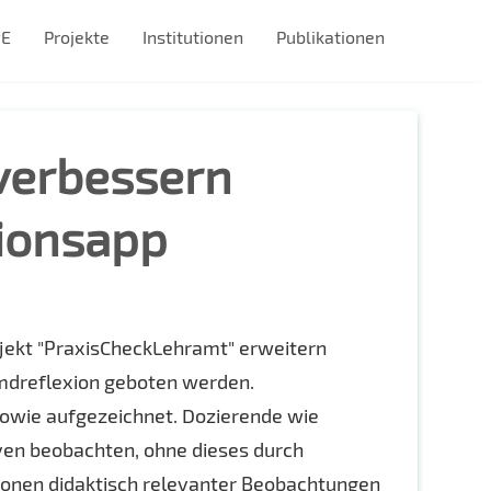
#E
Projekte
Institutionen
Publikationen
 verbessern
xionsapp
ojekt "PraxisCheckLehramt" erweitern
emdreflexion geboten werden.
owie aufgezeichnet. Dozierende wie
ven beobachten, ohne dieses durch
tionen didaktisch relevanter Beobachtungen