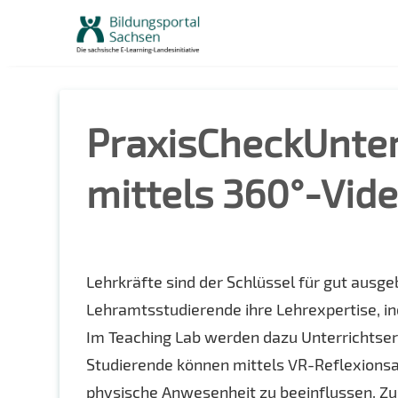
Skip
to
content
PraxisCheckUnter
mittels 360°-Vid
Lehrkräfte sind der Schlüssel für gut ausg
Lehramtsstudierende ihre Lehrexpertise, i
Im Teaching Lab werden dazu Unterrichtse
Studierende können mittels VR-Reflexionsa
physische Anwesenheit zu beeinflussen. Zu