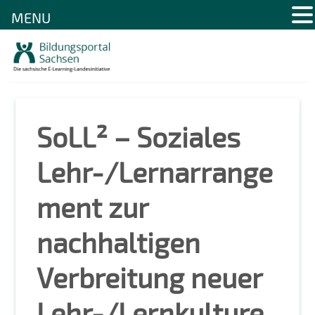
MENU
Skip
to
content
SoLL² – Soziales
Lehr-/Lernarrange
ment zur
nachhaltigen
Verbreitung neuer
Lehr-/Lernkulture