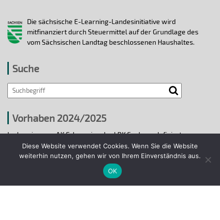
Die sächsische E-Learning-Landesinitiative wird
mitfinanziert durch Steuermittel auf der Grundlage des
vom Sächsischen Landtag beschlossenen Haushaltes.
Suche
Search
Vorhaben 2024/2025
In den vier vom AK E-Learning der LRK Sachsen definierten
strategischen Handlungsfeldern 2024/25 wurden bis 31.12.2025
Diese Website verwendet Cookies. Wenn Sie die Website
ausgewählte E-Learning-Hochschulvorhaben durchgeführt.
weiterhin nutzen, gehen wir von Ihrem Einverständnis aus.
OK
Projekte 2024/2025
© 2018 - 2026 Arbeitskreis E-Learning der
Landesrektorenkonferenz Sachsen.