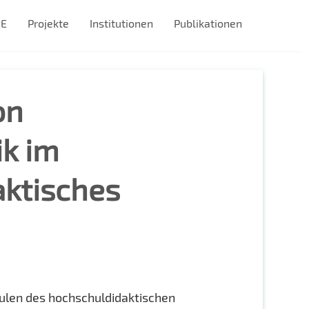
#E
Projekte
Institutionen
Publikationen
on
ik im
aktisches
dulen des hochschuldidaktischen