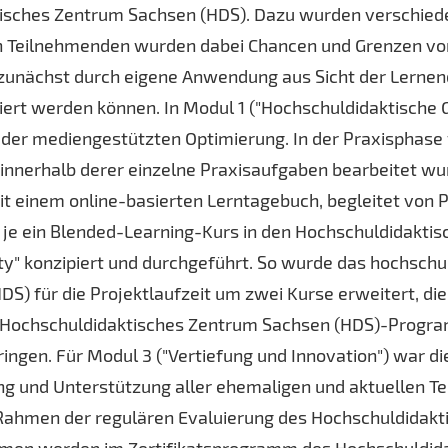
isches Zentrum Sachsen (HDS). Dazu wurden verschied
en Teilnehmenden wurden dabei Chancen und Grenzen vo
e zunächst durch eigene Anwendung aus Sicht der Lerne
riert werden können. In Modul 1 ("Hochschuldidaktische
 der mediengestützten Optimierung. In der Praxisphase
innerhalb derer einzelne Praxisaufgaben bearbeitet wurd
it einem online-basierten Lerntagebuch, begleitet von
je ein Blended-Learning-Kurs in den Hochschuldidakti
ty" konzipiert und durchgeführt. So wurde das hochsch
) für die Projektlaufzeit um zwei Kurse erweitert, die
 Hochschuldidaktisches Zentrum Sachsen (HDS)-Progra
gen. Für Modul 3 ("Vertiefung und Innovation") war die
ung und Unterstützung aller ehemaligen und aktuellen 
 Rahmen der regulären Evaluierung des Hochschuldidak