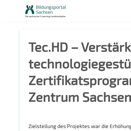
Skip
to
content
Tec.HD – Verstär
technologiegestü
Zertifikatsprogr
Zentrum Sachsen
Zielstellung des Projektes war die Erhöhun