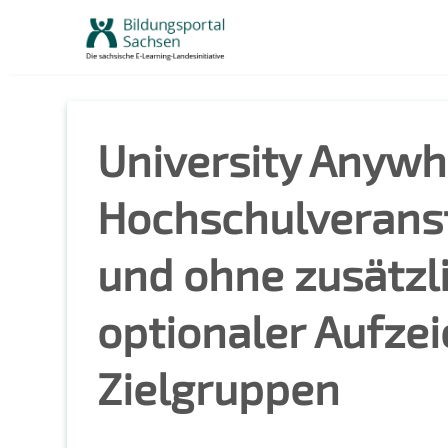
Skip
to
content
University Anywh
Hochschulverans
und ohne zusätzl
optionaler Aufze
Zielgruppen