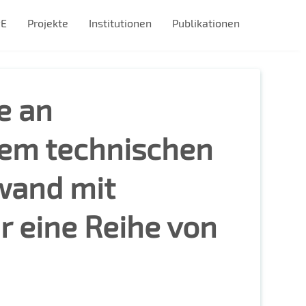
#E
Projekte
Institutionen
Publikationen
e an
lem technischen
wand mit
r eine Reihe von