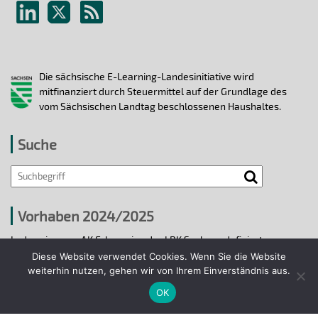
Die sächsische E-Learning-Landesinitiative wird
mitfinanziert durch Steuermittel auf der Grundlage des
vom Sächsischen Landtag beschlossenen Haushaltes.
Suche
Vorhaben 2024/2025
In den vier vom AK E-Learning der LRK Sachsen definierten
strategischen Handlungsfeldern 2024/25 wurden bis 31.12.2025
Diese Website verwendet Cookies. Wenn Sie die Website
ausgewählte E-Learning-Hochschulvorhaben durchgeführt.
weiterhin nutzen, gehen wir von Ihrem Einverständnis aus.
OK
Projekte 2024/2025