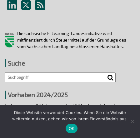
Die sächsische E-Learning-Landesinitiative wird
mitfinanziert durch Steuermittel auf der Grundlage des
vom Sächsischen Landtag beschlossenen Haushaltes.
Suche
Vorhaben 2024/2025
In den vier vom AK E-Learning der LRK Sachsen definierten
strategischen Handlungsfeldern 2024/25 wurden bis 31.12.2025
Diese Website verwendet Cookies. Wenn Sie die Website
ausgewählte E-Learning-Hochschulvorhaben durchgeführt.
weiterhin nutzen, gehen wir von Ihrem Einverständnis aus.
OK
Projekte 2024/2025