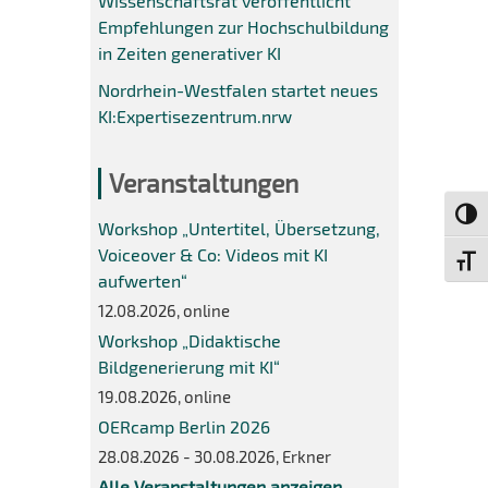
Wissenschaftsrat veröffentlicht
Empfehlungen zur Hochschulbildung
in Zeiten generativer KI
Nordrhein-Westfalen startet neues
KI:Expertisezentrum.nrw
Veranstaltungen
Umsch
Workshop „Untertitel, Übersetzung,
Voiceover & Co: Videos mit KI
Schri
aufwerten“
12.08.2026, online
Workshop „Didaktische
Bildgenerierung mit KI“
19.08.2026, online
OERcamp Berlin 2026
28.08.2026 - 30.08.2026, Erkner
Alle Veranstaltungen anzeigen