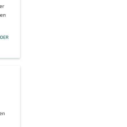
er
len
OER
en