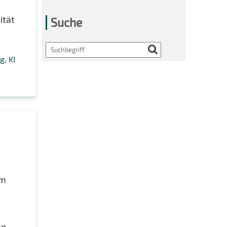
ität
Suche
Search
,
ng
KI
um
en