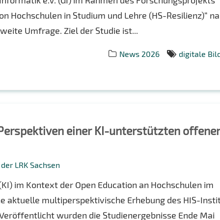
 Informatik e.V. (GI) im Rahmen des Forschungsprojekts
von Hochschulen in Studium und Lehre (HS-Resilienz)“ n
ite Umfrage. Ziel der Studie ist...
News 2026
digitale Bi
Perspektiven einer KI-unter­stützten offene
g der LRK Sachsen
 (KI) im Kontext der Open Education an Hochschulen im
 aktuelle multiperspektivische Erhebung des HIS-Insti
 Veröffentlicht wurden die Studienergebnisse Ende Mai