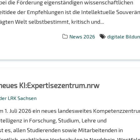
abei die Förderung eigenständigen wissenschaftlichen
eitidee der Empfehlungen ist die Intellektuelle Souverän
rägten Welt selbstbestimmt, kritisch und...
News 2026
digitale Bildu
neues KI:Expertisezentrum.nrw
 der LRK Sachsen
m 1. Juli 2026 ein neues landesweites Kompetenzzentr
ntelligenz in Forschung, Studium, Lehre und
st es, allen Studierenden sowie Mitarbeitenden in
entlich-rechtlichen Hochschulen in Nordrhein-Westfal