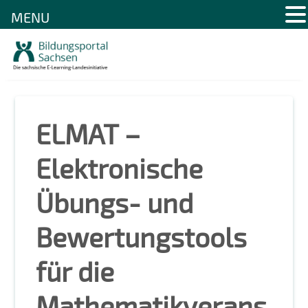
MENU
Skip
to
content
ELMAT –
Elektronische
Übungs- und
Bewertungstools
für die
Mathematikverans