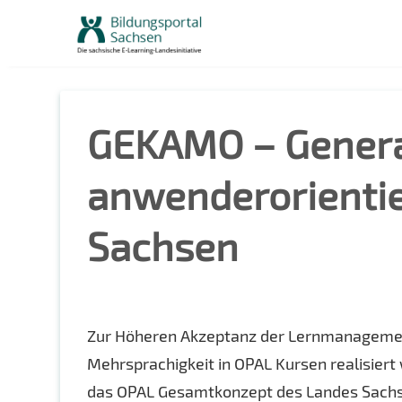
Skip
to
content
GEKAMO – General
anwenderorientie
Sachsen
Zur Höheren Akzeptanz der Lernmanagemen
Mehrsprachigkeit in OPAL Kursen realisier
das OPAL Gesamtkonzept des Landes Sachse