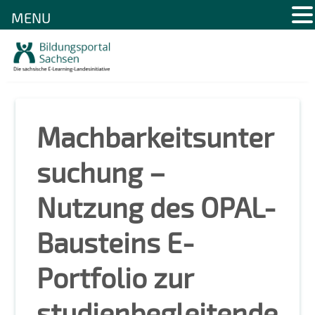
MENU
Skip
to
content
Machbarkeitsunter
suchung –
Nutzung des OPAL-
Bausteins E-
Portfolio zur
studienbegleitende