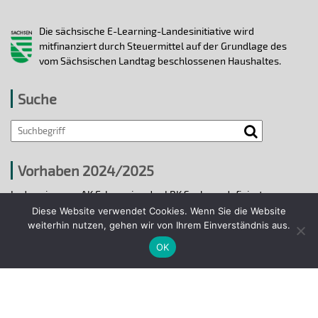
Die sächsische E-Learning-Landesinitiative wird
mitfinanziert durch Steuermittel auf der Grundlage des
vom Sächsischen Landtag beschlossenen Haushaltes.
Suche
Vorhaben 2024/2025
In den vier vom AK E-Learning der LRK Sachsen definierten
strategischen Handlungsfeldern 2024/25 wurden bis 31.12.2025
Diese Website verwendet Cookies. Wenn Sie die Website
ausgewählte E-Learning-Hochschulvorhaben durchgeführt.
weiterhin nutzen, gehen wir von Ihrem Einverständnis aus.
OK
Projekte 2024/2025
© 2018 - 2026 Arbeitskreis E-Learning der
Landesrektorenkonferenz Sachsen.