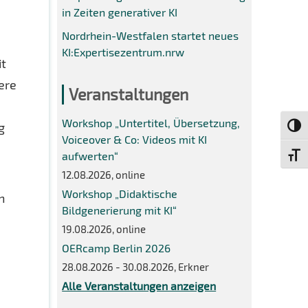
in Zeiten generativer KI
Nordrhein-Westfalen startet neues
KI:Expertisezentrum.nrw
it
dere
Veranstaltungen
Workshop „Untertitel, Übersetzung,
g
Umsch
Voiceover & Co: Videos mit KI
aufwerten“
Schri
12.08.2026, online
Workshop „Didaktische
n
Bildgenerierung mit KI“
19.08.2026, online
OERcamp Berlin 2026
28.08.2026 - 30.08.2026, Erkner
Alle Veranstaltungen anzeigen