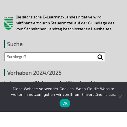
Die sächsische E-Learning-Landesinitiative wird
mitfinanziert durch Steuermittel auf der Grundlage des
vom Sächsischen Landtag beschlossenen Haushaltes.
Suche
Vorhaben 2024/2025
In den vier vom AK E-Learning der LRK Sachsen definierten
strategischen Handlungsfeldern 2024/25 wurden bis 31.12.2025
Diese Website verwendet Cookies. Wenn Sie die Website
ausgewählte E-Learning-Hochschulvorhaben durchgeführt.
weiterhin nutzen, gehen wir von Ihrem Einverständnis aus.
OK
Projekte 2024/2025
© 2018 - 2026 Arbeitskreis E-Learning der
Landesrektorenkonferenz Sachsen.