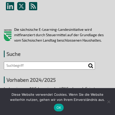
Die sächsische E-Learning-Landesinitiative wird
mitfinanziert durch Steuermittel auf der Grundlage des
vom Sächsischen Landtag beschlossenen Haushaltes.
Suche
Vorhaben 2024/2025
In den vier vom AK E-Learning der LRK Sachsen definierten
strategischen Handlungsfeldern 2024/25 wurden bis 31.12.2025
Diese Website verwendet Cookies. Wenn Sie die Website
ausgewählte E-Learning-Hochschulvorhaben durchgeführt.
weiterhin nutzen, gehen wir von Ihrem Einverständnis aus.
OK
Projekte 2024/2025