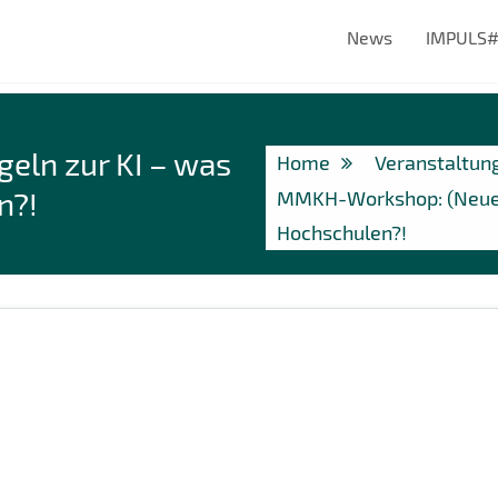
News
IMPULS
ln zur KI – was
Home
Veranstaltun
n?!
MMKH-Workshop: (Neue) 
Hochschulen?!