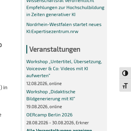
Wissenschaftsrat veröffentlicht
Empfehlungen zur Hochschulbildung
in Zeiten generativer KI
Nordrhein-Westfalen startet neues
KI:Expertisezentrum.nrw
0
Veranstaltungen
Workshop „Untertitel, Übersetzung,
Voiceover & Co: Videos mit KI
Umsch
aufwerten“
12.08.2026, online
) in
Schri
Workshop „Didaktische
Bildgenerierung mit KI“
19.08.2026, online
e
OERcamp Berlin 2026
28.08.2026 - 30.08.2026, Erkner
Alle Veranstaltungen anzeigen