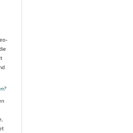
deo-
die
t
nd
en?
en
e,
et