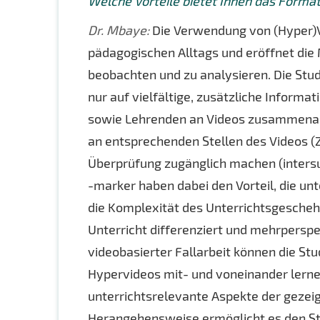
Welche Vorteile bietet Ihnen das Format
Dr. Mbaye:
Die Verwendung von (Hyper)Vi
pädagogischen Alltags und eröffnet die 
beobachten und zu analysieren. Die Stu
nur auf vielfältige, zusätzliche Inform
sowie Lehrenden an Videos zusammenarb
an entsprechenden Stellen des Videos (Z
Überprüfung zugänglich machen (intersu
-marker haben dabei den Vorteil, die un
die Komplexität des Unterrichtsgesche
Unterricht differenziert und mehrperspe
videobasierter Fallarbeit können die St
Hypervideos mit- und voneinander lerne
unterrichtsrelevante Aspekte der gezeig
Herangehensweise ermöglicht es den Stu