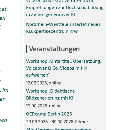
Wissenschaftsrat veröffentlicht
Empfehlungen zur Hochschulbildung
hat
in Zeiten generativer KI
ren
Nordrhein-Westfalen startet neues
l
KI:Expertisezentrum.nrw
Veranstaltungen
Workshop „Untertitel, Übersetzung,
Voiceover & Co: Videos mit KI
e
aufwerten“
n
12.08.2026, online
. Im
Workshop „Didaktische
Bildgenerierung mit KI“
gen
19.08.2026, online
OERcamp Berlin 2026
ben
28.08.2026 - 30.08.2026, Erkner
Alle Veranstaltungen anzeigen