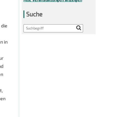
Suche
 die
Search
d
n in
ur
nd
en
t,
ten