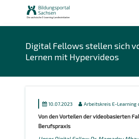
Skip
to
content
Digital Fellows stellen sich v
Lernen mit Hypervideos
10.07.2023
Arbeitskreis E-Learning
Von den Vorteilen der videobasierten Fal
Berufspraxis
Unser Digital Fellow
Dr. Mamadou Mba