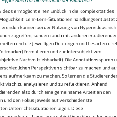
 Hypervideo für die Methode der Fallarbeit?
deos ermöglicht einen Einblick in die Komplexität des
Möglichkeit, Lehr-Lern-Situationen handlungsentlastet 
dierenden können bei der Nutzung von Hypervideos nich
ationen zugreifen, sondern auch mit anderen Studierende
eiten und die jeweiligen Deutungen und Lesarten dire
eitmarker) formulieren und zur intersubjektiven
bjektive Nachvollziehbarkeit). Die Annotationsspuren 
terschiedlichen Perspektiven sichtbar zu machen und au
hens aufmerksam zu machen. So lernen die Studierende
ktivisch zu analysieren und zu reflektieren. Anhand
udierenden also durch eine gemeinsame Arbeit an den
n und den Fokus jeweils auf verschiedenste
ten Unterrichtssituationen legen. Diese
dierenden, sich von ihren subjektiven Vorstellungen u