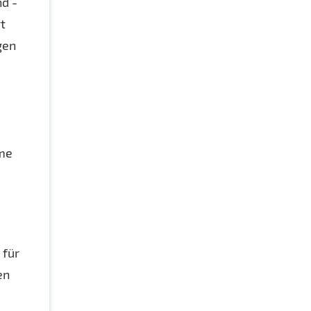
nd -
t
gen
ame
 für
en