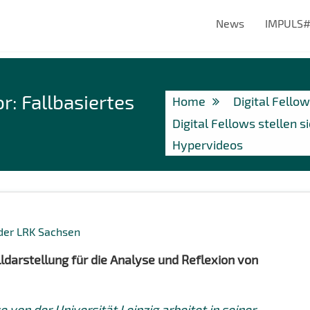
News
IMPULS
or: Fallbasiertes
Home
Digital Fello
Digital Fellows stellen s
Hypervideos
 der LRK Sachsen
ldarstellung für die Analyse und Reflexion von
ye
von der Universität Leipzig arbeitet in seiner