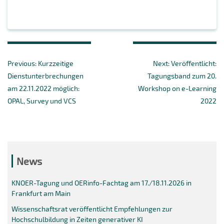
Beitragsnavigation
Previous
Next
Previous:
Kurzzeitige
Next:
Veröffentlicht:
post:
post:
Dienstunterbrechungen
Tagungsband zum 20.
am 22.11.2022 möglich:
Workshop on e-Learning
OPAL, Survey und VCS
2022
News
KNOER-Tagung und OERinfo-Fachtag am 17./18.11.2026 in
Frankfurt am Main
Wissenschaftsrat veröffentlicht Empfehlungen zur
Hochschulbildung in Zeiten generativer KI