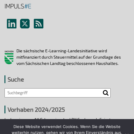
Die sächsische E-Learning-Landesinitiative wird
mitfinanziert durch Steuermittel auf der Grundlage des
vom Sächsischen Landtag beschlossenen Haushaltes.
Suche
Vorhaben 2024/2025
In den vier vom AK E-Learning der LRK Sachsen definierten
strategischen Handlungsfeldern 2024/25 wurden bis 31.12.2025
Diese Website verwendet Cookies. Wenn Sie die Website
ausgewählte E-Learning-Hochschulvorhaben durchgeführt.
weiterhin nutzen, gehen wir von Ihrem Einverständnis aus.