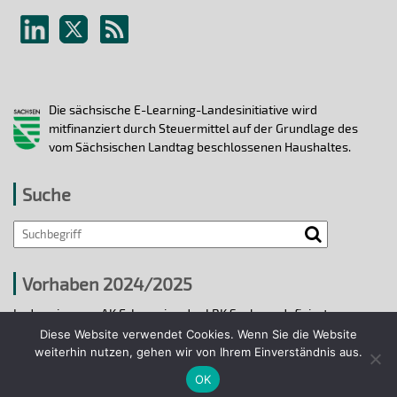
Die sächsische E-Learning-Landesinitiative wird
mitfinanziert durch Steuermittel auf der Grundlage des
vom Sächsischen Landtag beschlossenen Haushaltes.
Suche
Vorhaben 2024/2025
In den vier vom AK E-Learning der LRK Sachsen definierten
strategischen Handlungsfeldern 2024/25 wurden bis 31.12.2025
Diese Website verwendet Cookies. Wenn Sie die Website
ausgewählte E-Learning-Hochschulvorhaben durchgeführt.
weiterhin nutzen, gehen wir von Ihrem Einverständnis aus.
OK
Projekte 2024/2025