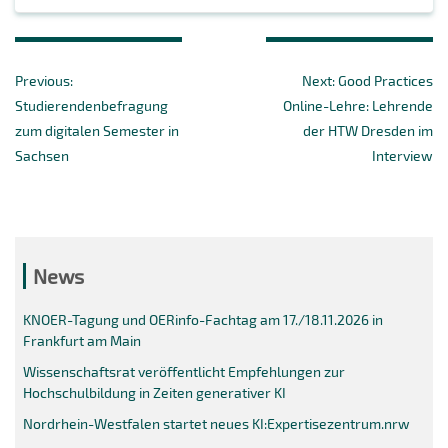
Beitragsnavigation
Previous
Next
Previous:
Next:
Good Practices
post:
post:
Studierendenbefragung
Online-Lehre: Lehrende
zum digitalen Semester in
der HTW Dresden im
Sachsen
Interview
News
KNOER-Tagung und OERinfo-Fachtag am 17./18.11.2026 in
Frankfurt am Main
Wissenschaftsrat veröffentlicht Empfehlungen zur
Hochschulbildung in Zeiten generativer KI
Nordrhein-Westfalen startet neues KI:Expertisezentrum.nrw