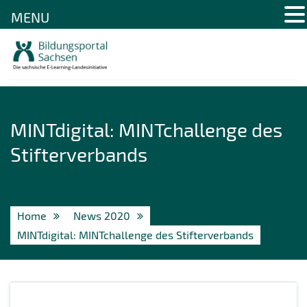
MENU
Skip
to
content
MINTdigital: MINTchallenge des
Stifterverbands
Home
News 2020
MINTdigital: MINTchallenge des Stifterverbands